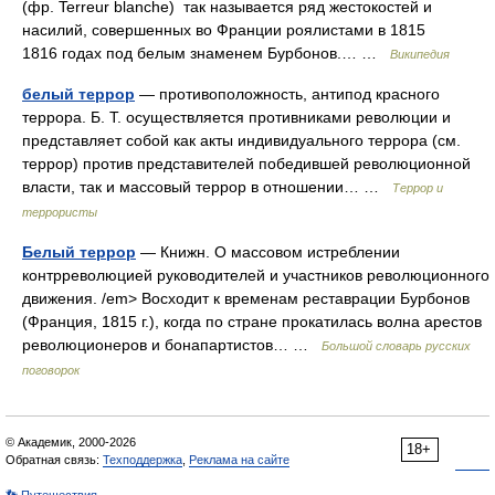
(фр. Terreur blanche) так называется ряд жестокостей и
насилий, совершенных во Франции роялистами в 1815
1816 годах под белым знаменем Бурбонов.… …
Википедия
белый террор
— противоположность, антипод красного
террора. Б. Т. осуществляется противниками революции и
представляет собой как акты индивидуального террора (см.
террор) против представителей победившей революционной
власти, так и массовый террор в отношении… …
Террор и
террористы
Белый террор
— Книжн. О массовом истреблении
контрреволюцией руководителей и участников революционного
движения. /em> Восходит к временам реставрации Бурбонов
(Франция, 1815 г.), когда по стране прокатилась волна арестов
революционеров и бонапартистов… …
Большой словарь русских
поговорок
© Академик, 2000-2026
18+
Обратная связь:
Техподдержка
,
Реклама на сайте