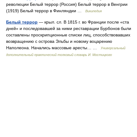
революции Белый террор (Россия) Белый террор в Венгрии
(1919) Белый террор в Финляндии …
Википедия
Белый террор
— крыл. сл. В 1815 г. во Франции после «ста
дней» и последовавшей за ними реставрации Бурбонов были
составлены проскрипционные списки лиц, способствовавших
возвращению с острова Эльбы и новому воцарению
Наполеона. Начались массовые аресты… …
Универсальный
дополнительный практический толковый словарь И. Мостицкого